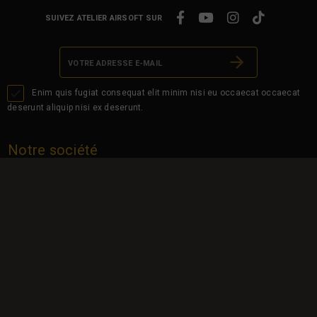
SUIVEZ ATELIER AIRSOFT SUR

Enim quis fugiat consequat elit minim nisi eu occaecat occaecat
deserunt aliquip nisi ex deserunt.
Notre société
Livraison
Mentions légales
Conditions d'utilisation
A propos
Paiement sécurisé
Contactez-nous
Magasins