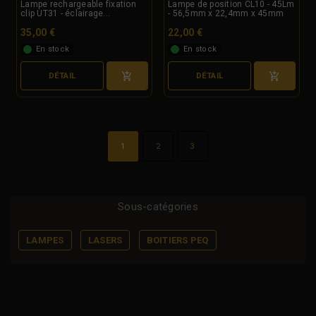
Lampe rechargeable fixation
Lampe de position CL10 - 45Lm
clip UT31 - éclairage...
- 56,5mm x 22,4mm x 45mm
35,00 €
22,00 €
En stock
En stock
DÉTAIL
DÉTAIL
1
2
3
Sous-catégories
LAMPES
LASERS
BOITIERS PEQ