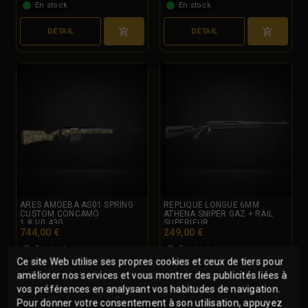
En stock
En stock
DÉTAIL
DÉTAIL
ARES AMOEBA AS01 SPRING
REPLIQUE LONGUE 6MM
CUSTOM CONCAMO
ATHENA SNIPER GAZ + RAIL
1.8J/0.43G
SUPERIEUR
744,00 €
249,00 €
En stock
En stock
Ce site Web utilise ses propres cookies et ceux de tiers pour
améliorer nos services et vous montrer des publicités liées à
DÉTAIL
DÉTAIL
vos préférences en analysant vos habitudes de navigation.
Pour donner votre consentement à son utilisation, appuyez