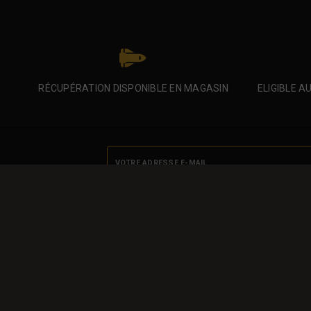
RÉCUPÉRATION DISPONIBLE EN MAGASIN
ELIGIBLE A

Enim quis fugiat consequat elit minim nisi
aliquip nisi ex deserunt.
Notre société
Livraison
Mentions légales
Conditions d'utilisation