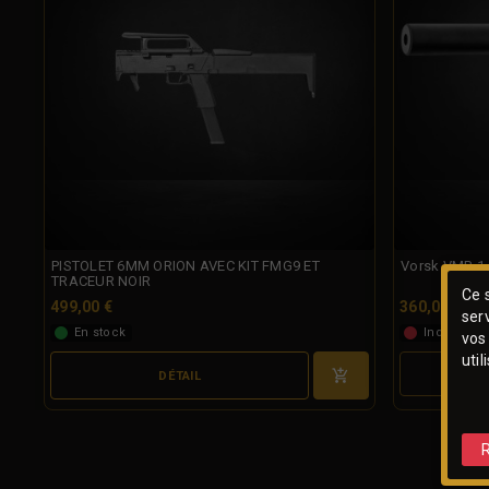
PISTOLET 6MM ORION AVEC KIT FMG9 ET
Vorsk VMP-1 G
TRACEUR NOIR
Ce s
499,00 €
360,00 €
ser
En stock
Indisponib
vos
util
DÉTAIL