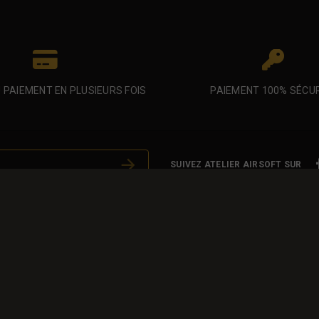
U PAIEMENT EN PLUSIEURS FOIS
PAIEMENT 100% SÉCU
SUIVEZ ATELIER AIRSOFT SUR
 eu occaecat occaecat deserunt
Votre compte
Informations personnelles
Commandes
Avoirs