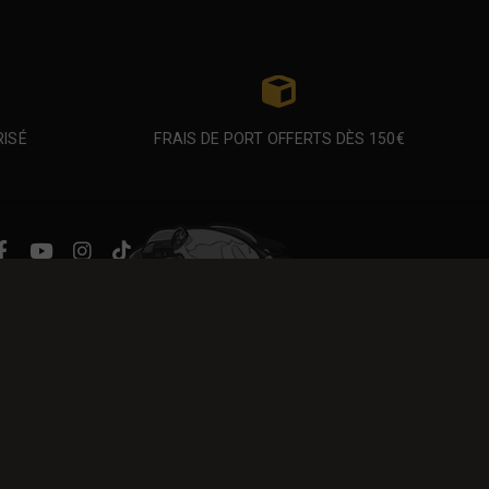
RISÉ
FRAIS DE PORT OFFERTS DÈS 150€
Atelier Airsoft
7 Ter, Avenue de
Châtellerault
86440 MIGNÉ-AUXANCES