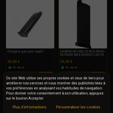
Chargeur gaz pour aap01
CHARGEUR GBB 20 RDS SAIGO
DEFENSE MK4 SG00027/28/29
28,00 €
34,00 €
En stock
En stock
DÉTAIL
DÉTAIL
Ce site Web utilise ses propres cookies et ceux de tiers pour
améliorer nos services et vous montrer des publicités liées à
vos préférences en analysant vos habitudes de navigation.
Pour donner votre consentement à son utilisation, appuyez
sur le bouton Accepter.
Plus d'informations
Personnaliser les cookies