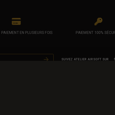
U PAIEMENT EN PLUSIEURS FOIS
PAIEMENT 100% SÉCU
SUIVEZ ATELIER AIRSOFT SUR
 eu occaecat occaecat deserunt
Votre compte
Informations personnelles
Commandes
Avoirs