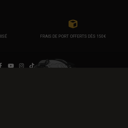
RISÉ
FRAIS DE PORT OFFERTS DÈS 150€
Atelier Airsoft
7 Ter, Avenue de
Châtellerault
86440 MIGNÉ-AUXANCES