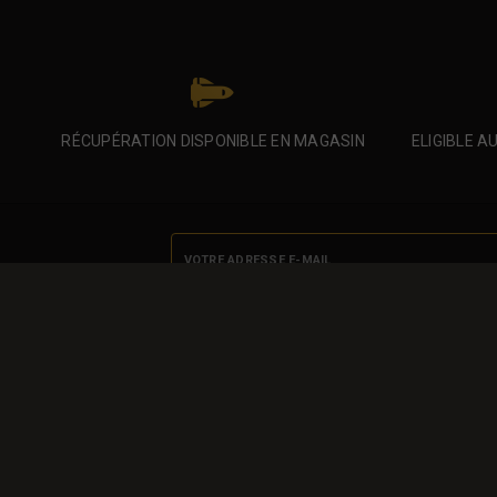
RÉCUPÉRATION DISPONIBLE EN MAGASIN
ELIGIBLE A

Enim quis fugiat consequat elit minim nisi
aliquip nisi ex deserunt.
Notre société
Livraison
Mentions légales
Conditions d'utilisation