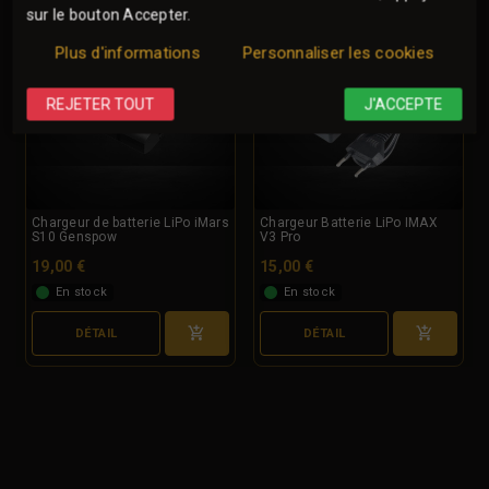
sur le bouton Accepter.
Plus d'informations
Personnaliser les cookies
REJETER TOUT
J'ACCEPTE
Chargeur de batterie LiPo iMars
Chargeur Batterie LiPo IMAX
S10 Genspow
V3 Pro
19,00 €
15,00 €
En stock
En stock
DÉTAIL
DÉTAIL