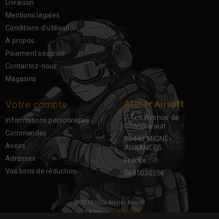
Livraison
Mentions légales
Conditions d'utilisation
A propos
Paiement sécurisé
Contactez-nous
Magasins
Votre compte
Atelier Airsoft
7 Ter, Avenue de
Informations personnelles
Châtellerault
Commandes
86440 MIGNÉ-
Avoirs
AUXANCES
Adresses
France
Vos bons de réduction
0695030256
© 2013-2026 Atelier Airsoft
Créé par
Sora Websoft