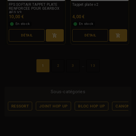
FPS SOFTAIR TAPPET PLATE
Tappet plate v2
RENFORCEE POUR GEARBOX
AEG V3
10,00 €
4,00 €
En stock
En stock
DÉTAIL
DÉTAIL
1
2
3
…
13
Sous-catégories
RESSORT
JOINT HOP UP
BLOC HOP UP
CANON