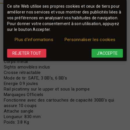
Ce site Web utilise ses propres cookies et ceux de tiers pour
La Réplique officielle du fusil à pompe
améliorer nos services et vous montrer des publicités liées à
vos préférences en analysant vos habitudes de navigation.
FABARM STF12 désormais disponible en
Pour donner votre consentement à son utilisation, appuyez
version gaz
sur le bouton Accepter.
Le STF/12 est considéré comme le meilleur fusil à pompe du
marché, de part sa qualité de fabrication, ses performances
Plus d'informations
Personnaliser les cookies
et son look.
Caractéristiques:
REJETER TOUT
J'ACCEPTE
Corps métal
Sights amovibles inclus
Crosse rétractable
Mode de tir: SAFE, 3 BB's, 6 BB's
Energie 0.9 joules
Rail picatinny sur le upper et sous la pompe
Marquages Officiels
Fonctionne avec des cartouches de capacité 30BB's qui
assure 10 coups
Attache sangle
Longueur: 830 mm
Poids: 3.8 Kg